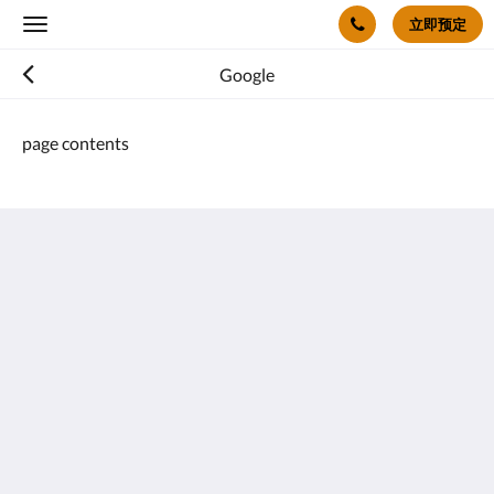
立即预定
Toggle
navigation
Google
page contents
The BEACON 碧荟
香港九龙旺角洗衣街88号
Mongkok Kowloon
Hong Kong
(852) 2960 2888
reservations@thebeaconhotel.com.hk
社交媒体