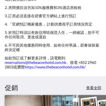
2. 房間價目須另加10%服務費和3%酒店房租稅
3. 訂房必須直接在碧薈官方網站上進行預訂
4. 「官網預訂獨家優惠 」計劃供應視乎訂房情況而定
5. 於預訂時須以有效信用咭保證入住，一經確認，恕不可
作任何取消、更改或退款
6. 不可與其他優惠同時使用。如有任何爭議，碧薈保留最
終決定權
如欲預訂或了解更多詳情，請電郵到
reservations@thebeaconhotel.com.hk
、致電 +852 2960
2803或瀏覽
https://www.thebeaconhotel.com.hk/
促銷
查看全部