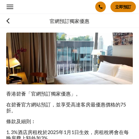
立即預訂
Toggle
navigation
官網預訂獨家優惠
香港碧薈「官網預訂獨家優惠」。
在碧薈官方網站預訂，並享受高達客房最優惠價格的75
折。
條款及細則︰
1. 3%酒店房租稅於2025年1月1日生效，房租稅將會在每
晚房費上額外加3%