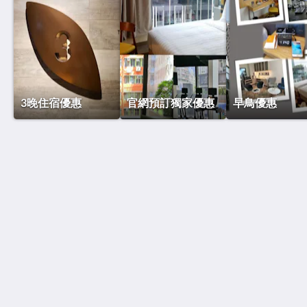
3晚住宿優惠
官網預訂獨家優惠
早鳥優惠
The BEACON 碧薈
香港九龍旺角洗衣街88號
Mongkok Kowloon
Hong Kong
(852) 2960 2888
reservations@thebeaconhotel.com.hk
社群媒體