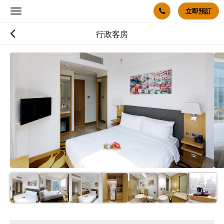
立即預訂
Toggle
navigation
行政客房
以
下
是
浮
動
切
換
檢
視。
請
向
左
或
向
右
滑
動，
或
設