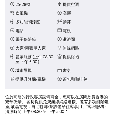
點
施
25-28樓
提供空調
擊
「下
吹風機
高層
一
個」
多功能鬧鐘座
禁菸
和
電話
電視
「上
一
電子保險箱
淋浴間
個」
按
大床/兩張單人床
無線網路
鈕，
即
管家服務 (上午 08:30
提供浴袍
可
至 下午 5:00 )
查
看
城市景觀
書桌
影
提供升降機/電梯
茶包和咖啡包
像。
位於高層的行政客房設備齊全，您可以在房間欣賞香港的
繁華夜景。 客房提供免費無線網絡連接。還有多功能鬧鐘
座, 液晶電視，自助咖啡/茶設備給住客享用。*客房服務 -
清潔時間 上午 08:30 至 下午 5:00 *